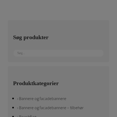
vælges
på
varesiden
Søg produkter
Produktkategorier
Bannere og facadebannere
Bannere og facadebannere – tilbehør