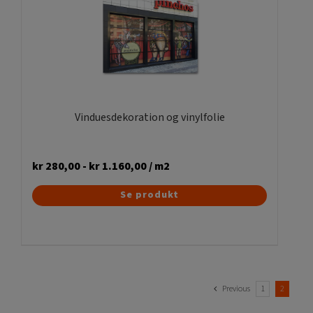
Vinduesdekoration og vinylfolie
kr
280,00
-
kr
1.160,00
/ m2
Dette
Se produkt
vare
har
flere
varianter.
Mulighederne
Previous
1
2
kan