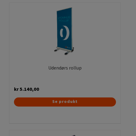
varianter.
Mulighederne
kan
vælges
på
varesiden
Udendørs rollup
kr
5.140,00
Se produkt