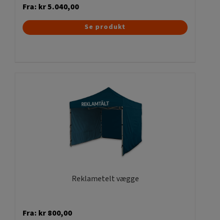
Fra:
kr
5.040,00
Dette
Se produkt
vare
har
flere
varianter.
Mulighederne
kan
vælges
på
varesiden
Reklametelt vægge
Fra:
kr
800,00