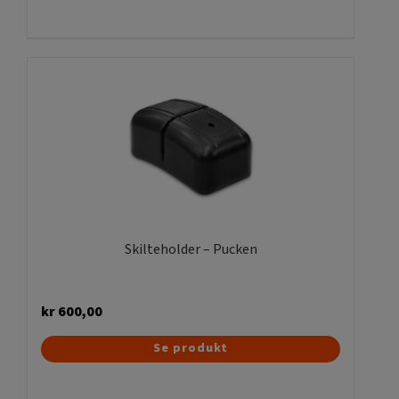
Skilteholder – Pucken
kr
600,00
Dette
Se produkt
vare
har