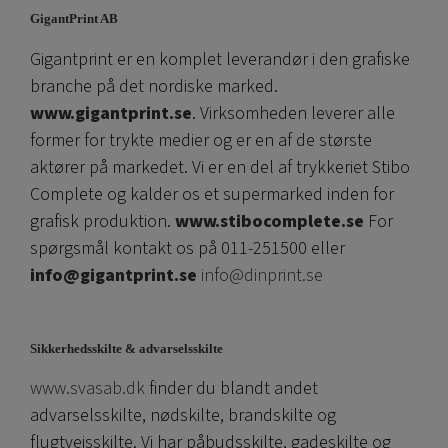
GigantPrint AB
Gigantprint er en komplet leverandør i den grafiske
branche på det nordiske marked.
www.gigantprint.se
. Virksomheden leverer alle
former for trykte medier og er en af ​​de største
aktører på markedet. Vi er en del af trykkeriet Stibo
Complete og kalder os et supermarked inden for
grafisk produktion.
www.stibocomplete.se
For
spørgsmål kontakt os på 011-251500 eller
info@gigantprint.se
info@dinprint.se
Sikkerhedsskilte & advarselsskilte
www.svasab.dk
finder du blandt andet
advarselsskilte, nødskilte, brandskilte og
flugtvejsskilte. Vi har påbudsskilte, gadeskilte og