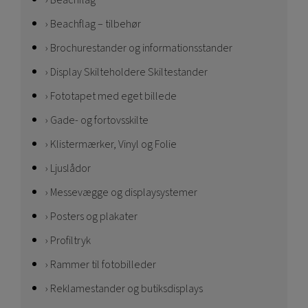
Beachflag
Beachflag – tilbehør
Brochurestander og informationsstander
Display Skilteholdere Skiltestander
Fototapet med eget billede
Gade- og fortovsskilte
Klistermærker, Vinyl og Folie
Ljuslådor
Messevægge og displaysystemer
Posters og plakater
Profiltryk
Rammer til fotobilleder
Reklamestander og butiksdisplays