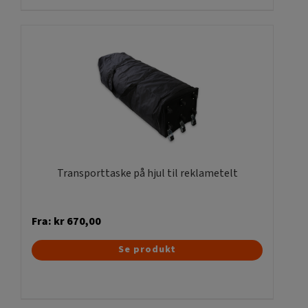
flere
varianter.
Mulighederne
kan
vælges
på
varesiden
Transporttaske på hjul til reklametelt
Fra:
kr
670,00
Dette
Se produkt
vare
har
flere